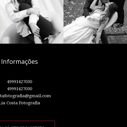
Informações
49991427030
49991427030
stafotografia@gmail.com
Lia Costa Fotografia