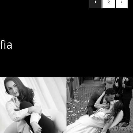
1
2
›
fia