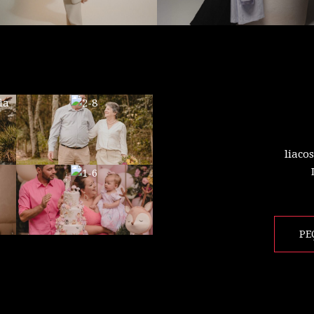
liaco
PE