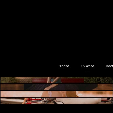
ENSAIO 15 ANOS
Todos
15 Anos
Doc
ISABELLI I 15 ANOS
A paixão das flores l 15 Anos
15 Anos da Maria l Aeroporto