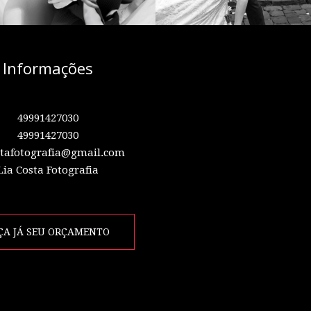
Informações
49991427030
49991427030
stafotografia@gmail.com
Lia Costa Fotografia
ÇA JÁ SEU ORÇAMENTO