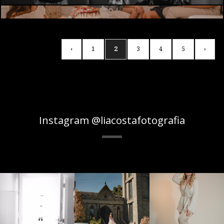
‹
1
2
3
4
5
›
Instagram @liacostafotografia