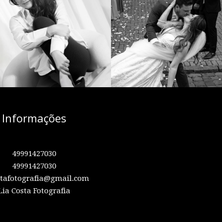
Informações
49991427030
49991427030
stafotografia@gmail.com
Lia Costa Fotografia