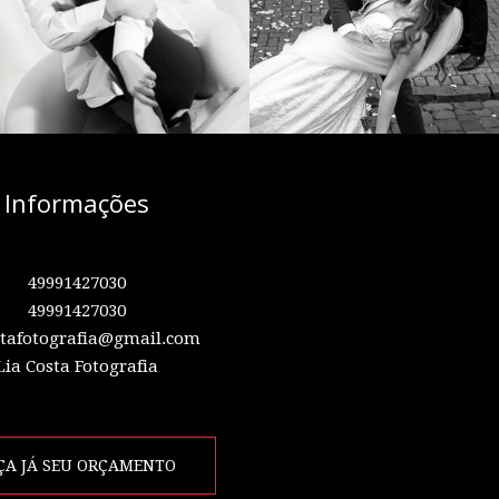
Informações
49991427030
49991427030
stafotografia@gmail.com
Lia Costa Fotografia
ÇA JÁ SEU ORÇAMENTO