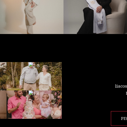
liaco
PE