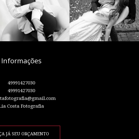
Informações
49991427030
49991427030
stafotografia@gmail.com
Lia Costa Fotografia
ÇA JÁ SEU ORÇAMENTO