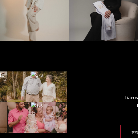
liaco
PE