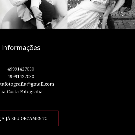
Informações
49991427030
49991427030
stafotografia@gmail.com
Lia Costa Fotografia
ÇA JÁ SEU ORÇAMENTO