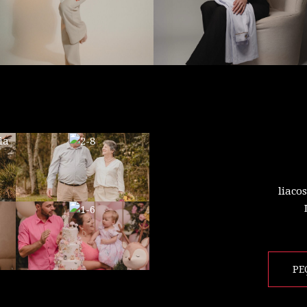
liaco
PE